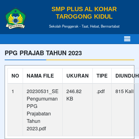
SMP PLUS AL KOHAR
TAROGONG KIDUL
Sekolah Penggerak - Taat, Hebat, Bermartabat
PPG PRAJAB TAHUN 2023
NO
NAMA FILE
UKURAN
TIPE
DIUNDUH
1
20230531_SE
246.82
.pdf
815 Kali
Pengumuman
KB
PPG
Prajabatan
Tahun
2023.pdf