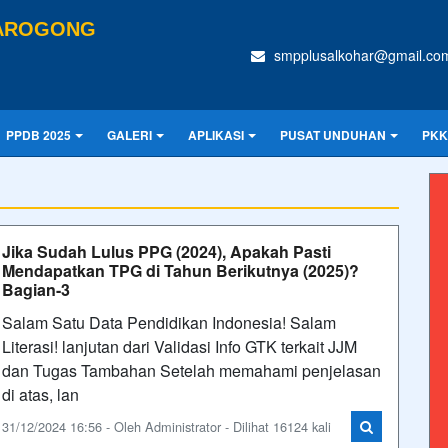
TAROGONG
smpplusalkohar@gmail.co
PPDB 2025
GALERI
APLIKASI
PUSAT UNDUHAN
PKK
Jika Sudah Lulus PPG (2024), Apakah Pasti
Mendapatkan TPG di Tahun Berikutnya (2025)?
Bagian-3
Salam Satu Data Pendidikan Indonesia! Salam
Literasi! lanjutan dari Validasi Info GTK terkait JJM
dan Tugas Tambahan Setelah memahami penjelasan
di atas, lan
31/12/2024 16:56 - Oleh Administrator - Dilihat 16124 kali