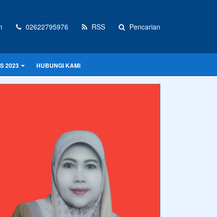
m
02622795976
RSS
Pencarian
S 2023
HUBUNGI KAMI