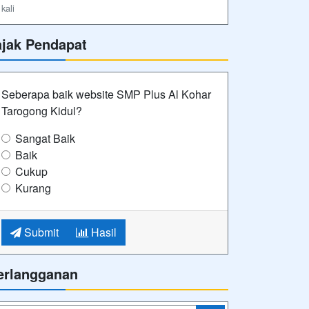
kali
ajak Pendapat
Seberapa baik website SMP Plus Al Kohar
Tarogong Kidul?
Sangat Baik
Baik
Cukup
Kurang
Submit
Hasil
erlangganan