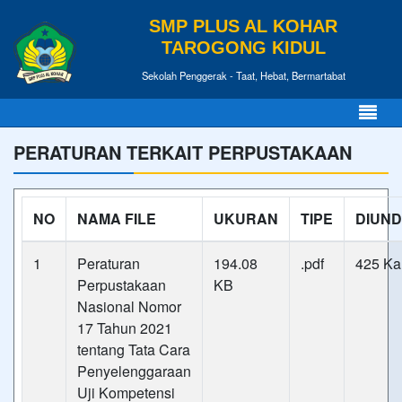
SMP PLUS AL KOHAR
TAROGONG KIDUL
Sekolah Penggerak - Taat, Hebat, Bermartabat
PERATURAN TERKAIT PERPUSTAKAAN
NO
NAMA FILE
UKURAN
TIPE
DIUN
1
Peraturan
194.08
.pdf
425 Kal
Perpustakaan
KB
Nasional Nomor
17 Tahun 2021
tentang Tata Cara
Penyelenggaraan
Uji Kompetensi