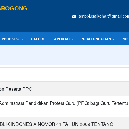
TAROGONG
smpplusalkohar@gmail.co
PPDB 2025
GALERI
APLIKASI
PUSAT UNDUHAN
PKK
lon Peserta PPG
dministrasi Pendidikan Profesi Guru (PPG) bagi Guru Tertentu
LIK INDONESIA NOMOR 41 TAHUN 2009 TENTANG