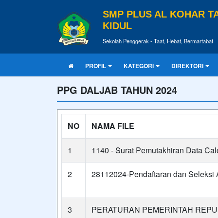
SMP PLUS AL KOHAR 
KIDUL
Sekolah Penggerak - Taat, Hebat, Bermartabat
PROFIL
KATEGORI
DIREKTORI
PPG DALJAB TAHUN 2024
NO
NAMA FILE
1
1140 - Surat Pemutakhiran Data Ca
2
28112024-Pendaftaran dan Seleksi A
3
PERATURAN PEMERINTAH REPUB