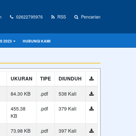
m
02622795976
RSS
Pencarian
S 2023
HUBUNGI KAMI
UKURAN
TIPE
DIUNDUH
84.30 KB
.pdf
538 Kali
455.38
.pdf
379 Kali
KB
73.98 KB
.pdf
397 Kali