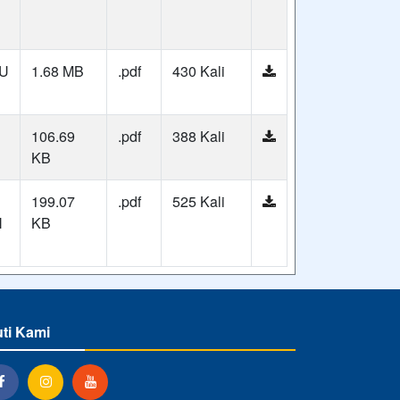
RU
1.68 MB
.pdf
430 Kali
106.69
.pdf
388 Kali
KB
199.07
.pdf
525 Kali
N
KB
uti Kami