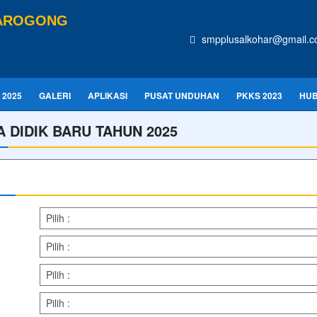
TAROGONG
smpplusalkohar@gmail.
 2025
GALERI
APLIKASI
PUSAT UNDUHAN
PKKS 2023
HUB
 DIDIK BARU TAHUN 2025