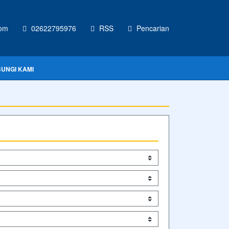
com
02622795976
RSS
Pencarian
UNGI KAMI