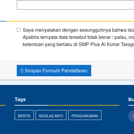
Saya menyatakan dengan sesungguhnya bahwa isian 
Apabila ternyata data tersebut tidak benar / palsu,
ketentuan yang berlaku di SMP Plus Al Kohar Tarog
Simpan Formulir Pendaftaran
Tags
Ik
BERITA
SEKILAS INFO
PENGUMUMAN