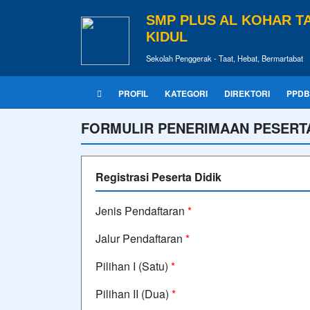
SMP PLUS AL KOHAR 
KIDUL
Sekolah Penggerak - Taat, Hebat, Bermartabat
PROFIL
KATEGORI
DIREKTORI
PPDB
FORMULIR PENERIMAAN PESERTA
Registrasi Peserta Didik
Jenis Pendaftaran
*
Jalur Pendaftaran
*
Pilihan I (Satu)
*
Pilihan II (Dua)
*