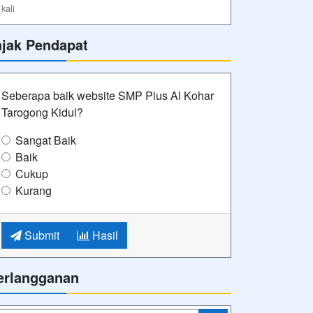
kali
ajak Pendapat
Seberapa baik website SMP Plus Al Kohar
Tarogong Kidul?
Sangat Baik
Baik
Cukup
Kurang
Submit
Hasil
erlangganan