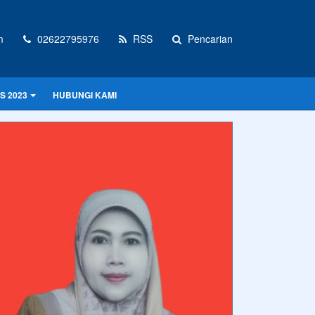
m
02622795976
RSS
Pencarian
S 2023
HUBUNGI KAMI