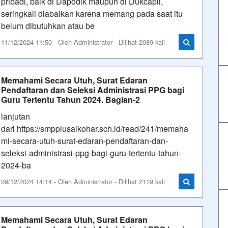
pribadi, baik di Dapodik maupun di Dukcapil,
seringkali diabaikan karena memang pada saat itu
belum dibutuhkan atau be
11/12/2024 11:50 - Oleh Administrator - Dilihat 2089 kali
Memahami Secara Utuh, Surat Edaran
Pendaftaran dan Seleksi Administrasi PPG bagi
Guru Tertentu Tahun 2024. Bagian-2
lanjutan
dari https://smpplusalkohar.sch.id/read/241/memaha
mi-secara-utuh-surat-edaran-pendaftaran-dan-
seleksi-administrasi-ppg-bagi-guru-tertentu-tahun-
2024-ba
09/12/2024 14:14 - Oleh Administrator - Dilihat 2119 kali
Memahami Secara Utuh, Surat Edaran