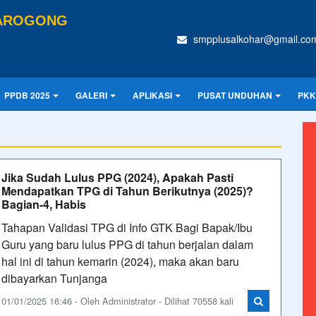
TAROGONG
smpplusalkohar@gmail.co
PPDB 2025
GALERI
APLIKASI
PUSAT UNDUHAN
PKK
Jika Sudah Lulus PPG (2024), Apakah Pasti
Mendapatkan TPG di Tahun Berikutnya (2025)?
Bagian-4, Habis
Tahapan Validasi TPG di Info GTK Bagi Bapak/Ibu
Guru yang baru lulus PPG di tahun berjalan dalam
hal ini di tahun kemarin (2024), maka akan baru
dibayarkan Tunjanga
01/01/2025 16:46 - Oleh Administrator - Dilihat 70558 kali