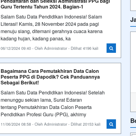
Pendaftaran dan Seleksi Administrasi PPG bagi
Guru Tertentu Tahun 2024. Bagian-1
Salam Satu Data Pendidikan Indonesia! Salam
J
Literasi! Kamis, 28 November 2024 pada pagi
menuju siang, ditemani gerahnya cuaca karena
kadang hujan, kadang panas, ka
06/12/2024 09:40 - Oleh Administrator - Dilihat 4196 kali
Bagaimana Cara Pemutakhiran Data Calon
Peserta PPG di Dapodik? Cek Panduannya
Sebagai Berikut!
Salam Satu Data Pendidikan Indonesia! Setelah
menunggu sekian lama, Surat Edaran
tentang Pemutakhiran Data Calon Peserta
Pendidikan Profesi Guru (PPG), akhirny
B
11/06/2024 08:58 - Oleh Administrator - Dilihat 20153 kali